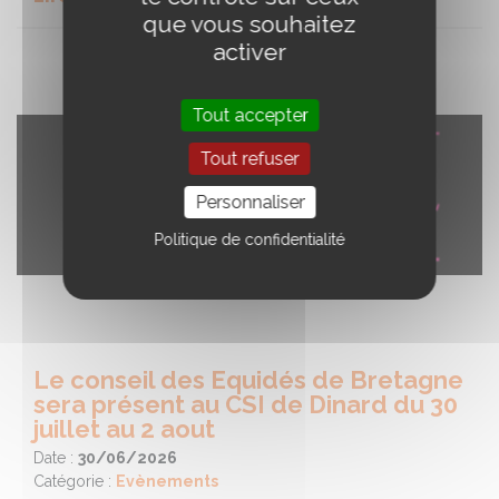
que vous souhaitez
activer
Tout accepter
Tout refuser
Personnaliser
Politique de confidentialité
Le conseil des Equidés de Bretagne
sera présent au CSI de Dinard du 30
juillet au 2 aout
Date :
30/06/2026
Catégorie :
Evènements