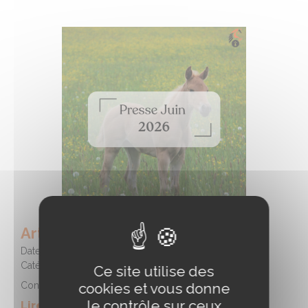
Article de presse Juin 2026
Date :
15/07/2026
Catégorie :
Informations filière
Ce site utilise des
Conseil des Equidés de Bretagne
cookies et vous donne
le contrôle sur ceux
Lire la suite de l'article