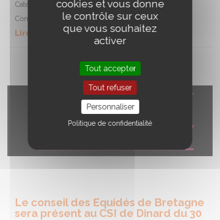
cookies et vous donne
Catégorie :
Informations filière
le contrôle sur ceux
Conseil des Equidés de Bretagne
que vous souhaitez
Lire la suite de l'article
activer
Tout accepter
Tout refuser
Personnaliser
Politique de confidentialité
Le conseil des Equidés de Bretagne
sera présent au CSI de Dinard du 30