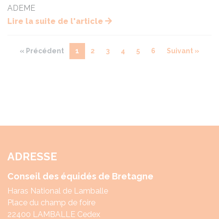
ADEME
Lire la suite de l'article
« Précédent
1
2
3
4
5
6
Suivant »
ADRESSE
Conseil des équidés de Bretagne
Haras National de Lamballe
Place du champ de foire
22400 LAMBALLE Cedex