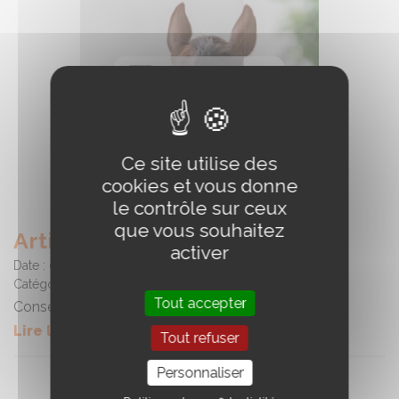
Ce site utilise des
cookies et vous donne
le contrôle sur ceux
que vous souhaitez
Article de presse Mai 2026
activer
Date :
01/06/2026
Catégorie :
Informations filière
Tout accepter
Conseil des Equidés de Bretagne
Lire la suite de l'article
Tout refuser
Personnaliser