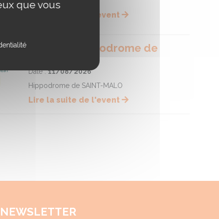
ceux que vous
Lire la suite de l'event
entialité
Course - Hippodrome de
SAINT-MALO
Date :
11/08/2026
Hippodrome de SAINT-MALO
Lire la suite de l'event
NEWSLETTER