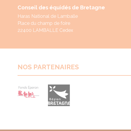
Conseil des équidés de Bretagne
Haras National de Lamballe
Place du champ de foire
22400 LAMBALLE Cedex
NOS PARTENAIRES