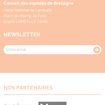
Conseil des équidés de Bretagne
Haras National de Lamballe
Place du champ de foire
22400 LAMBALLE Cedex
NEWSLETTER
NOS PARTENAIRES