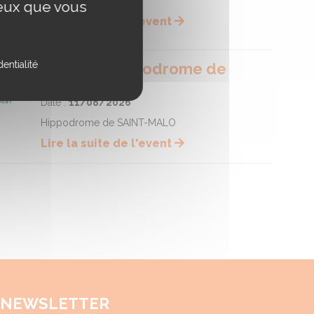
ceux que vous
Lire la suite de l'event
entialité
Course - Hippodrome de
SAINT-MALO
Date :
11/08/2026
Hippodrome de SAINT-MALO
Lire la suite de l'event
NEWSLETTER