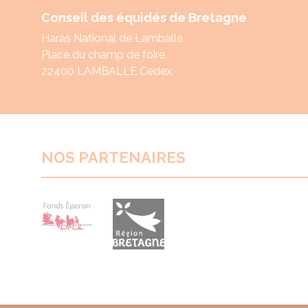
Conseil des équidés de Bretagne
Haras National de Lamballe
Place du champ de foire
22400 LAMBALLE Cedex
NOS PARTENAIRES