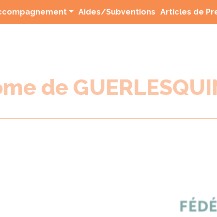
(current)
ccompagnement
Aides/Subventions
Articles de P
rome de GUERLESQUI