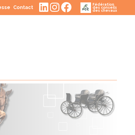
Fédération
(current)
(current)
resse
Contact
des conseils
des chevaux