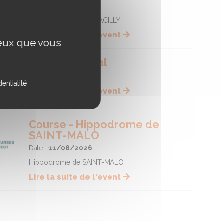
Date :
09/08/2026
Hippodrome de LA GACILLY
Lire la suite de l'event
ceux que vous
Fête du cheval
Date :
09/08/2026
entialité
Lire la suite de l'event
Course - Hippodrome de
SAINT-MALO
Date :
11/08/2026
Hippodrome de SAINT-MALO
Lire la suite de l'event