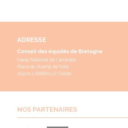
ADRESSE
Conseil des équidés de Bretagne
Haras National de Lamballe
Place du champ de foire
22400 LAMBALLE Cedex
NOS PARTENAIRES