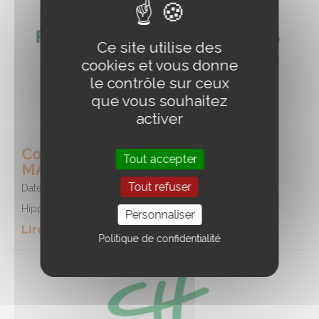
Ce site utilise des
cookies et vous donne
le contrôle sur ceux
que vous souhaitez
activer
Course - Hippodrome de SAINT-
Tout accepter
MALO
Tout refuser
Date :
11/08/2026
Hippodrome de SAINT-MALO
Personnaliser
Lire la suite de l'event
Politique de confidentialité