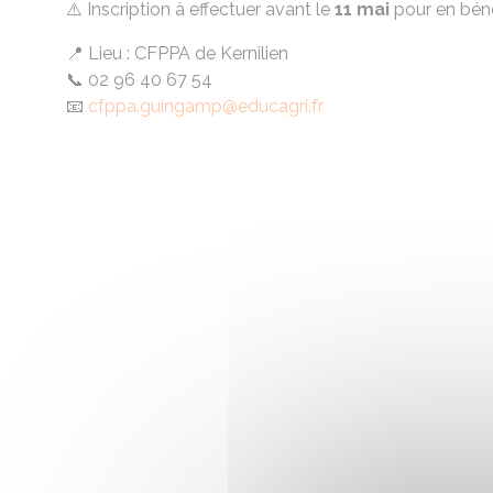
⚠️ Inscription à effectuer avant le
11 mai
pour en bénéf
📍 Lieu : CFPPA de Kernilien
📞 02 96 40 67 54
📧
cfppa.guingamp@educagri.fr