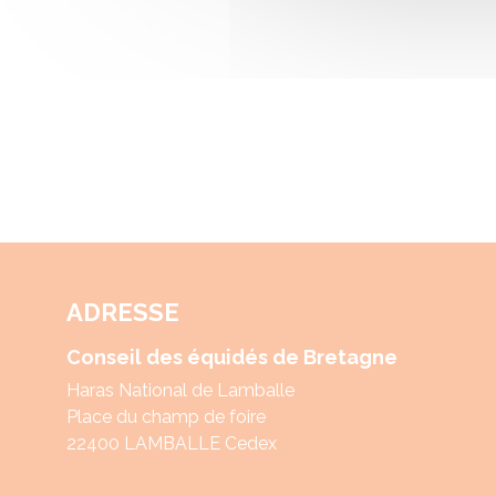
ADRESSE
Conseil des équidés de Bretagne
Haras National de Lamballe
Place du champ de foire
22400 LAMBALLE Cedex