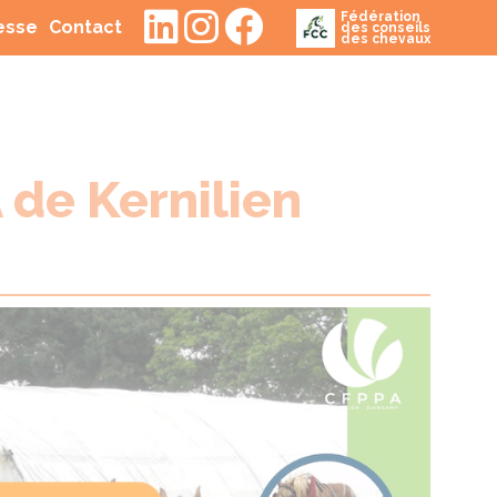
Fédération
(current)
(current)
resse
Contact
des conseils
des chevaux
 de Kernilien