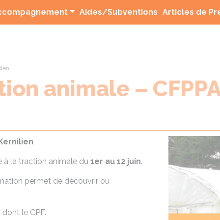
(current)
ccompagnement
Aides/Subventions
Articles de P
lien
tion animale – CFPPA
Kernilien
 à la traction animale du
1er au 12 juin
.
rmation permet de découvrir ou
 dont le CPF.