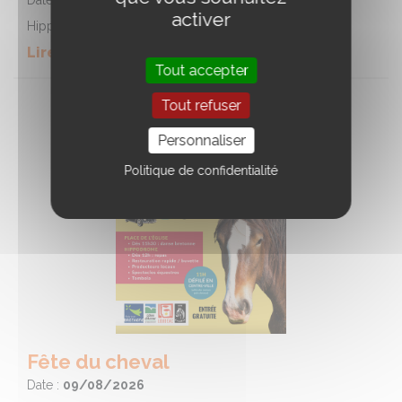
Date :
09/08/2026
activer
Hippodrome de LA GACILLY
Lire la suite de l'event
Tout accepter
Tout refuser
Personnaliser
Politique de confidentialité
Fête du cheval
Date :
09/08/2026