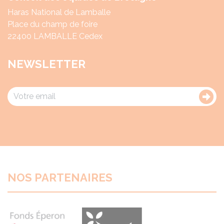
Haras National de Lamballe
Place du champ de foire
22400 LAMBALLE Cedex
NEWSLETTER
NOS PARTENAIRES