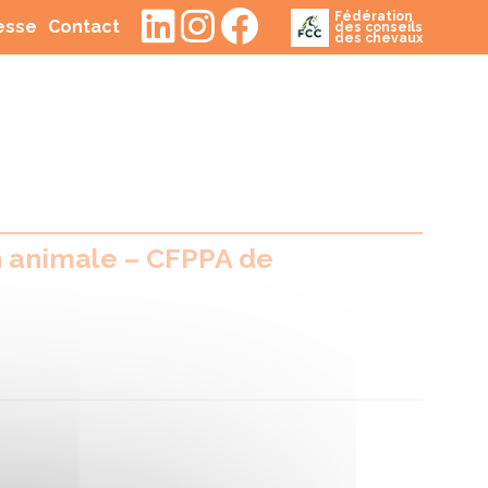
Fédération
(current)
(current)
resse
Contact
des conseils
des chevaux
n animale – CFPPA de