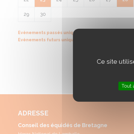
29
30
Evènements passés uniquement
Evènements futurs uniquement
Ce site util
Tout 
ADRESSE
Conseil des équidés de Bretagne