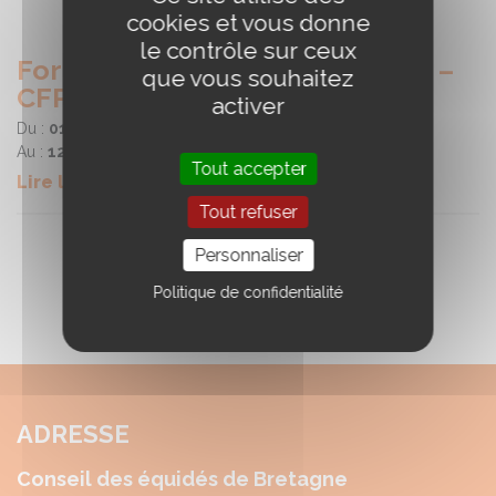
cookies et vous donne
le contrôle sur ceux
Formation en traction animale –
que vous souhaitez
CFPPA de Kernilien
activer
Du :
01/06/2026
Au :
12/06/2026
Tout accepter
Lire la suite
Tout refuser
Personnaliser
Politique de confidentialité
ADRESSE
Conseil des équidés de Bretagne