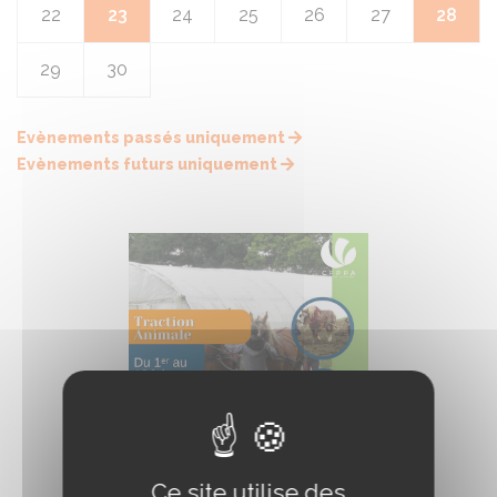
22
23
24
25
26
27
28
29
30
Evènements passés uniquement
Evènements futurs uniquement
Ce site utilise des