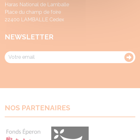
Haras National de Lamballe
Place du champ de foire
22400 LAMBALLE Cedex
NEWSLETTER
NOS PARTENAIRES