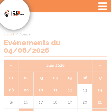
Panneau de gestion des cookies
Accueil
Agenda
Evènements du
04/06/2026
«
Juin 2026
»
01
02
03
04
05
06
07
08
09
10
11
12
13
14
15
16
17
18
19
20
21