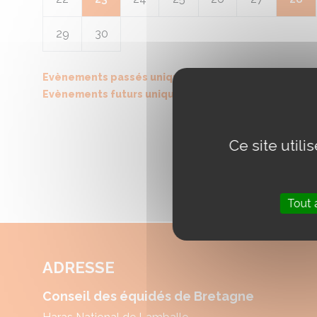
29
30
Evènements passés uniquement
Evènements futurs uniquement
Ce site util
Tout 
ADRESSE
Conseil des équidés de Bretagne