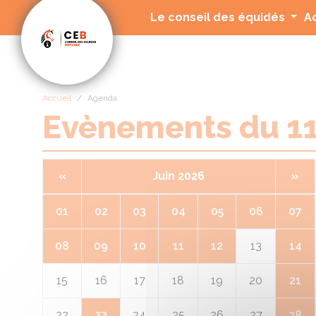
Panneau de gestion des cookies
Le conseil des équidés
A
Accueil
Agenda
Evènements du 1
«
Juin 2026
»
01
02
03
04
05
06
07
08
09
10
11
12
13
14
15
16
17
18
19
20
21
22
23
24
25
26
27
28