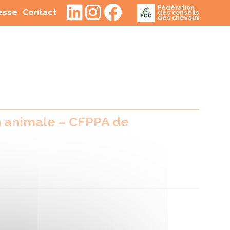
Fédération
(current)
(current)
resse
Contact
des conseils
des chevaux
n animale – CFPPA de