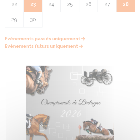
22
23
24
25
26
27
28
29
30
Evènements passés uniquement
Evènements futurs uniquement