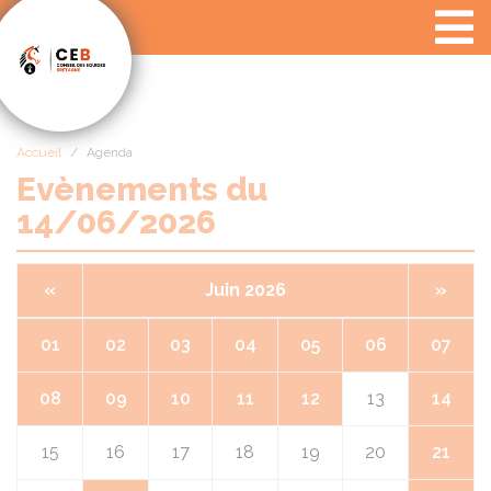
Panneau de gestion des cookies
Accueil
Agenda
Evènements du
14/06/2026
«
Juin 2026
»
01
02
03
04
05
06
07
08
09
10
11
12
13
14
15
16
17
18
19
20
21