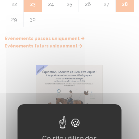
22
23
24
25
26
27
28
29
30
Evènements passés uniquement
Evènements futurs uniquement
Ce site utilise des