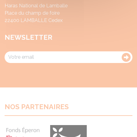
Haras National de Lamballe
Place du champ de foire
22400 LAMBALLE Cedex
NEWSLETTER
NOS PARTENAIRES