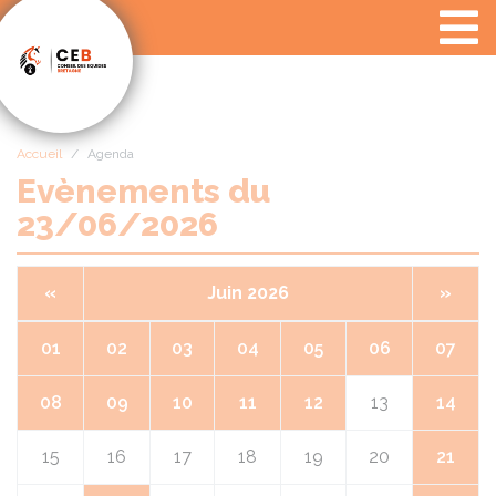
Panneau de gestion des cookies
Accueil
Agenda
Evènements du
23/06/2026
«
Juin 2026
»
01
02
03
04
05
06
07
08
09
10
11
12
13
14
15
16
17
18
19
20
21