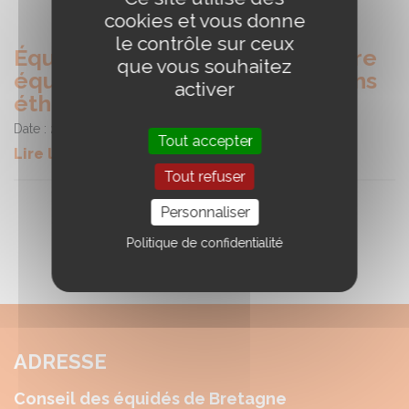
cookies et vous donne
le contrôle sur ceux
Équitation, Sécurité et Bien-être
que vous souhaitez
équin : l’apport des observations
activer
éthologiques
Date :
23/06/2026
Tout accepter
Lire la suite
Tout refuser
Personnaliser
Politique de confidentialité
ADRESSE
Conseil des équidés de Bretagne