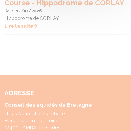
Course - Hippodrome de CORLAY
Date :
14/07/2026
Hippodrome de CORLAY
Lire la suite
ADRESSE
Conseil des équidés de Bretagne
Haras National de Lamballe
Place du champ de foire
22400 LAMBALLE Cedex