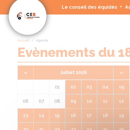
Panneau de gestion des cookies
Le conseil des équidés
A
Accueil
Agenda
Evènements du 1
«
Juillet 2026
»
01
02
03
04
05
06
07
08
09
10
11
12
13
14
15
16
17
18
19
20
21
22
23
24
25
26