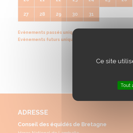
27
28
29
30
31
Evènements passés uniquement
Evènements futurs uniquement
Ce site util
Tout 
ADRESSE
Conseil des équidés de Bretagne