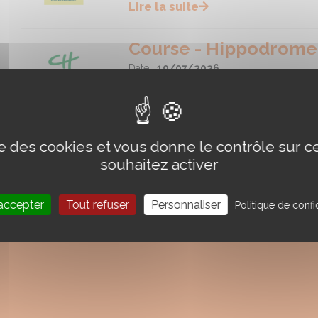
Lire la suite
Course - Hippodrome
Date :
19/07/2026
Hippodrome de JOSSELIN
Lire la suite
ise des cookies et vous donne le contrôle sur 
souhaitez activer
accepter
Tout refuser
Personnaliser
Politique de confid