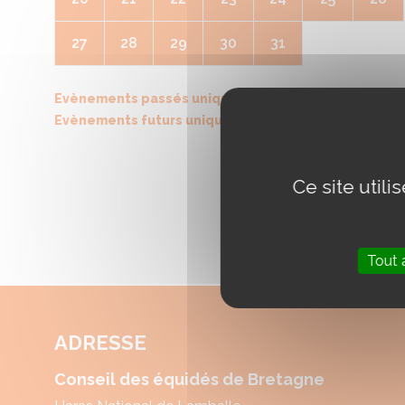
27
28
29
30
31
Evènements passés uniquement
Evènements futurs uniquement
Ce site util
Tout 
ADRESSE
Conseil des équidés de Bretagne