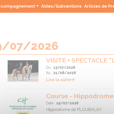
(current)
ccompagnement
Aides/Subventions
Articles de P
9/07/2026
VISITE + SPECTACLE 
Du :
13/07/2026
Au :
21/08/2026
Lire la suite
Course - Hippodrom
Date :
19/07/2026
Hippodrome de PLOUBALAY