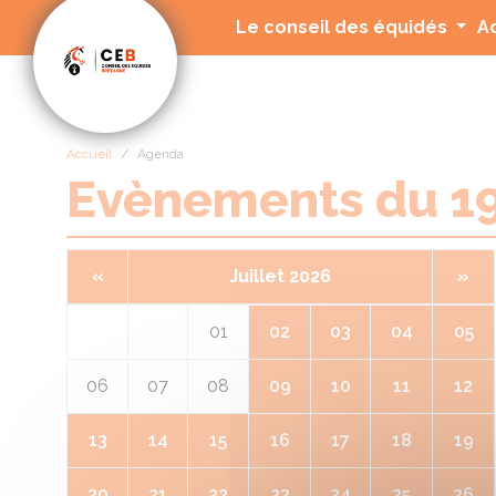
Panneau de gestion des cookies
Le conseil des équidés
A
Accueil
Agenda
Evènements du 1
«
Juillet 2026
»
01
02
03
04
05
06
07
08
09
10
11
12
13
14
15
16
17
18
19
20
21
22
23
24
25
26