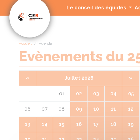
Panneau de gestion des cookies
Le conseil des équidés
A
Accueil
Agenda
Evènements du 
«
Juillet 2026
»
01
02
03
04
05
06
07
08
09
10
11
12
13
14
15
16
17
18
19
20
21
22
23
24
25
26