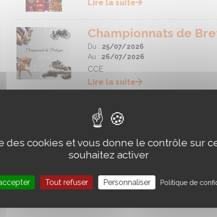
Lire la suite
Championnats de Bre
Du :
25/07/2026
Au :
26/07/2026
CCE
Lire la suite
Championnats de Bre
Du :
25/07/2026
Au :
26/07/2026
ise des cookies et vous donne le contrôle sur 
ENDURANCE
souhaitez activer
Lire la suite
accepter
Tout refuser
Personnaliser
Politique de confid