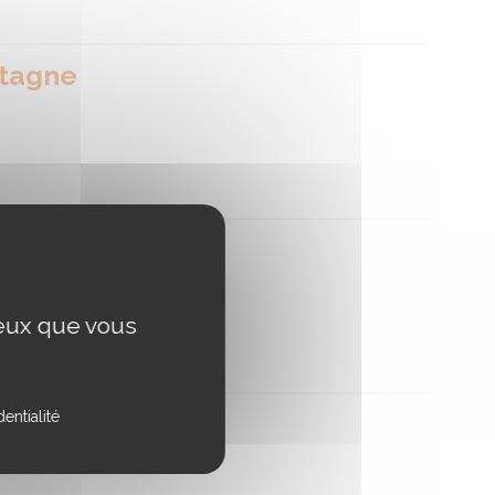
tagne
tagne
ceux que vous
entialité