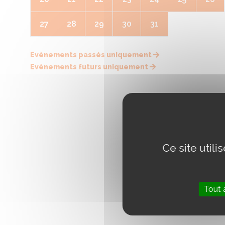
27
28
29
30
31
Evènements passés uniquement
Evènements futurs uniquement
Ce site util
Tout 