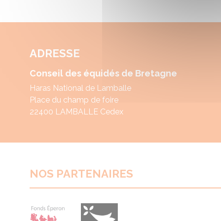
ADRESSE
Conseil des équidés de Bretagne
Haras National de Lamballe
Place du champ de foire
22400 LAMBALLE Cedex
NOS PARTENAIRES