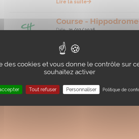
Lire la suite
Course - Hippodrom
Date :
31/07/2026
Hippodrome de SAINT-MALO
Lire la suite
ise des cookies et vous donne le contrôle sur 
souhaitez activer
accepter
Tout refuser
Personnaliser
Politique de confid