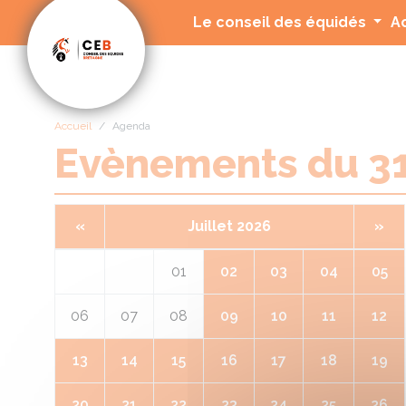
Panneau de gestion des cookies
Le conseil des équidés
A
Accueil
Agenda
Evènements du 3
«
Juillet 2026
»
01
02
03
04
05
06
07
08
09
10
11
12
13
14
15
16
17
18
19
20
21
22
23
24
25
26