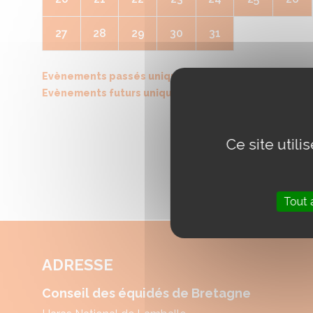
27
28
29
30
31
Evènements passés uniquement
Evènements futurs uniquement
Ce site util
Tout 
ADRESSE
Conseil des équidés de Bretagne