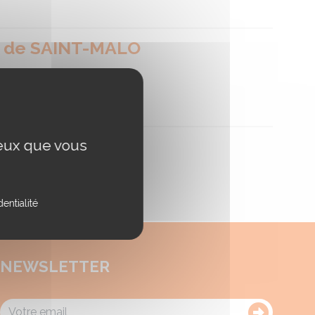
e de SAINT-MALO
ceux que vous
entialité
NEWSLETTER