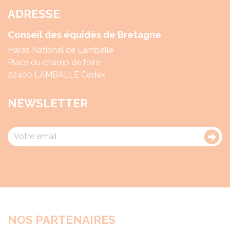
ADRESSE
Conseil des équidés de Bretagne
Haras National de Lamballe
Place du champ de foire
22400 LAMBALLE Cedex
NEWSLETTER
NOS PARTENAIRES