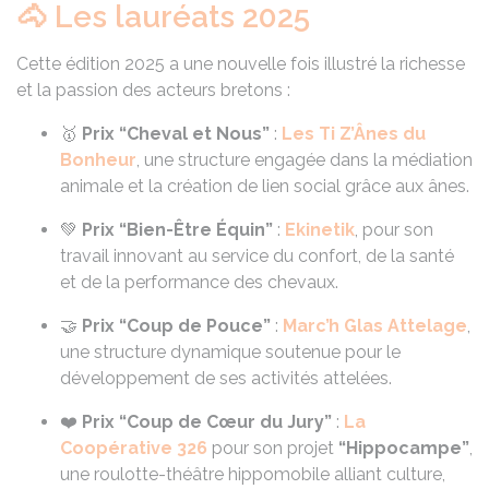
🐴 Les lauréats 2025
Cette édition 2025 a une nouvelle fois illustré la richesse
et la passion des acteurs bretons :
🥇
Prix “Cheval et Nous”
:
Les Ti Z’Ânes du
Bonheur
, une structure engagée dans la médiation
animale et la création de lien social grâce aux ânes.
💚
Prix “Bien-Être Équin”
:
Ekinetik
, pour son
travail innovant au service du confort, de la santé
et de la performance des chevaux.
🤝
Prix “Coup de Pouce”
:
Marc’h Glas Attelage
,
une structure dynamique soutenue pour le
développement de ses activités attelées.
❤️
Prix “Coup de Cœur du Jury”
:
La
Coopérative 326
pour son projet
“Hippocampe”
,
une roulotte-théâtre hippomobile alliant culture,