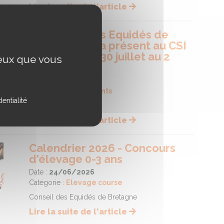
Lire la suite de l'article
Le conseil des Equidés de
Bretagne sera présent au CSI
de Dinard du 30 juillet au 2
ceux que vous
aout
Date :
30/06/2026
Catégorie :
Evènements
entialité
Evènement
Lire la suite de l'article
Calendrier 2026 - Concours
d'élevage 0-3 ans
Date :
24/06/2026
Catégorie :
Elevage course
Conseil des Equidés de Bretagne
Lire la suite de l'article