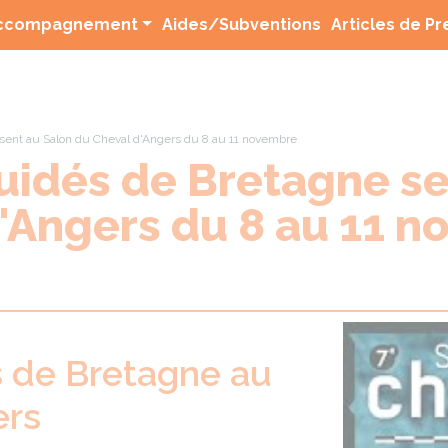
(current)
ccompagnement
Aides/Subventions
Articles de P
sent au Salon du Cheval d'Angers du 8 au 11 novembre
uidés de Bretagne se
'Angers du 8 au 11 
s de Bretagne au
ers