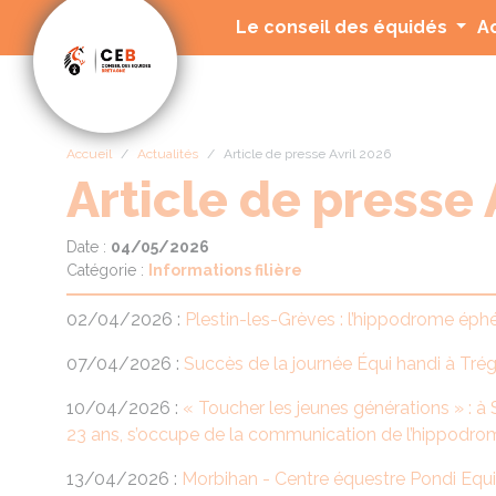
Panneau de gestion des cookies
Le conseil des équidés
A
Accueil
Actualités
Article de presse Avril 2026
Article de presse 
Date :
04/05/2026
Catégorie :
Informations filière
02/04/2026 :
Plestin-les-Grèves : l’hippodrome éphé
07/04/2026 :
Succès de la journée Équi handi à Tré
10/04/2026 :
« Toucher les jeunes générations » : 
23 ans, s’occupe de la communication de l’hippodr
13/04/2026 :
Morbihan - Centre équestre Pondi Equit