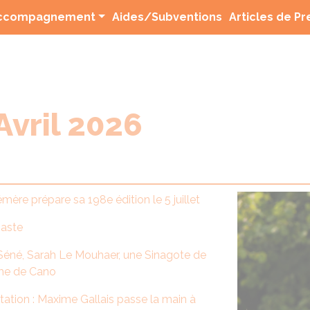
(current)
ccompagnement
Aides/Subventions
Articles de P
Avril 2026
mère prépare sa 198e édition le 5 juillet
gaste
à Séné, Sarah Le Mouhaer, une Sinagote de
ome de Cano
ation : Maxime Gallais passe la main à