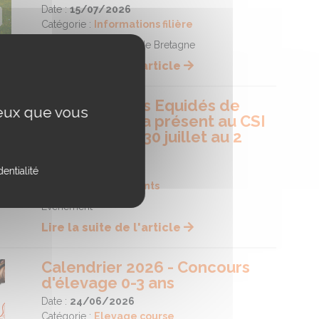
Date :
15/07/2026
Catégorie :
Informations filière
Conseil des Equidés de Bretagne
Lire la suite de l'article
Le conseil des Equidés de
ceux que vous
Bretagne sera présent au CSI
de Dinard du 30 juillet au 2
aout
Date :
30/06/2026
entialité
Catégorie :
Evènements
Evènement
Lire la suite de l'article
Calendrier 2026 - Concours
d'élevage 0-3 ans
Date :
24/06/2026
Catégorie :
Elevage course