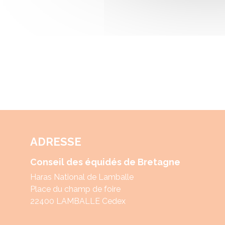
ADRESSE
Conseil des équidés de Bretagne
Haras National de Lamballe
Place du champ de foire
22400 LAMBALLE Cedex