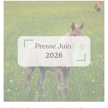
Le conseil des Equidés 
Bretagne sera présent 
Dinard du 30 juillet au 2
Date :
30/06/2026
Catégorie :
Evènements
Evènement
Lire la suite de l'article