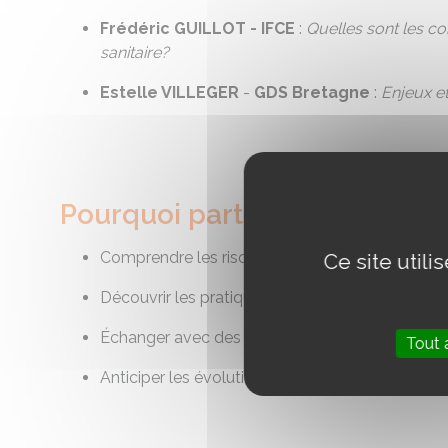
Frédéric GUILLOT - IFCE
:
Quelles sont les 
sanitaire?
Estelle VILLEGER
-
GDS Bretagne
:
Enjeux et
Pourquoi participer ?
Comprendre les risques sanitaires qui menacent l
Ce site util
Découvrir les pratiques de prévention et de bios
Échanger avec des experts et des acteurs du te
Tout 
Anticiper les évolutions réglementaires et leu