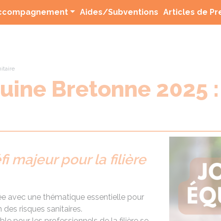
(current)
ccompagnement
Aides/Subventions
Articles de P
itaire
uine Bretonne 2025 : 
fi majeur pour la filière
née avec une thématique essentielle pour
n des risques sanitaires.
 pour les professionnels de la filière se