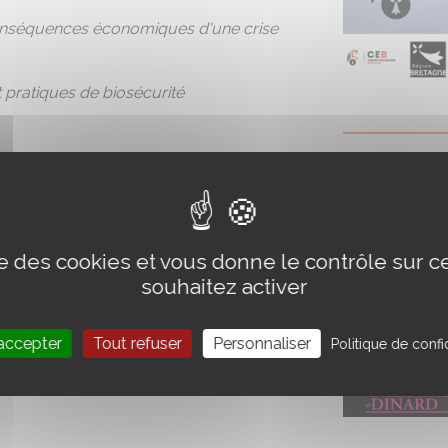
conséquences économiques d'une crise
 pratiques de biosécurité
a filière équine
ise des cookies et vous donne le contrôle sur 
souhaitez activer
écurité efficaces
rrain
accepter
Tout refuser
Personnaliser
Politique de confid
rs conséquences