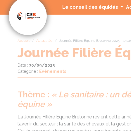
Panneau de gestion des cookies
Le conseil des équidés
A
Accueil
Actualités
Journée Filière Équine Bretonne 2025 : le san
Journée Filière Éq
Date :
30/09/2025
Catégorie :
Evènements
Thème :
« Le sanitaire : un dé
équine »
La Journée Filière Équine Bretonne revient cette an
l’avenir du secteur : la santé des chevaux et la gestio
Cet événement, devenu un rendez-vous incontournable