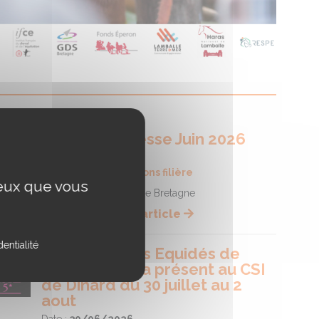
Article de presse Juin 2026
Date :
15/07/2026
Catégorie :
Informations filière
ceux que vous
Conseil des Equidés de Bretagne
Lire la suite de l'article
entialité
Le conseil des Equidés de
Bretagne sera présent au CSI
de Dinard du 30 juillet au 2
aout
Date :
30/06/2026