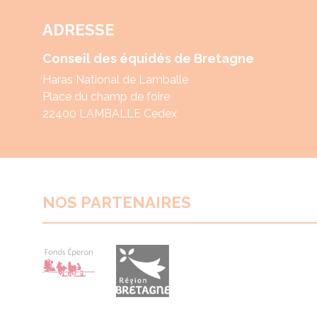
ADRESSE
Conseil des équidés de Bretagne
Haras National de Lamballe
Place du champ de foire
22400 LAMBALLE Cedex
NOS PARTENAIRES