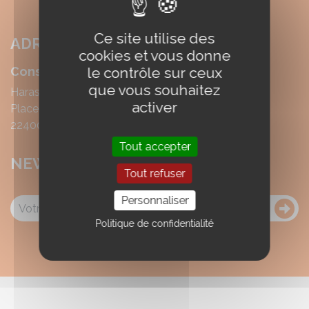
Ce site utilise des
ADRESSE
cookies et vous donne
le contrôle sur ceux
Conseil des équidés de Bretagne
que vous souhaitez
Haras National de Lamballe
activer
Place du champ de foire
22400 LAMBALLE Cedex
Tout accepter
NEWSLETTER
Tout refuser
Personnaliser
Politique de confidentialité