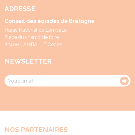
ADRESSE
Conseil des équidés de Bretagne
Haras National de Lamballe
Place du champ de foire
22400 LAMBALLE Cedex
NEWSLETTER
NOS PARTENAIRES