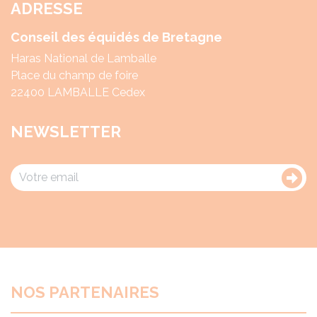
ADRESSE
Conseil des équidés de Bretagne
Haras National de Lamballe
Place du champ de foire
22400 LAMBALLE Cedex
NEWSLETTER
NOS PARTENAIRES