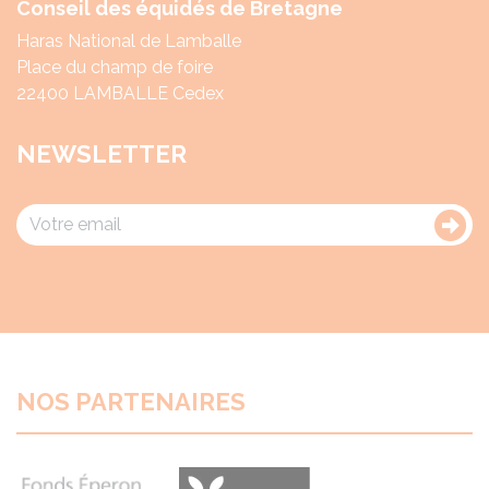
Conseil des équidés de Bretagne
Haras National de Lamballe
Place du champ de foire
22400 LAMBALLE Cedex
NEWSLETTER
NOS PARTENAIRES