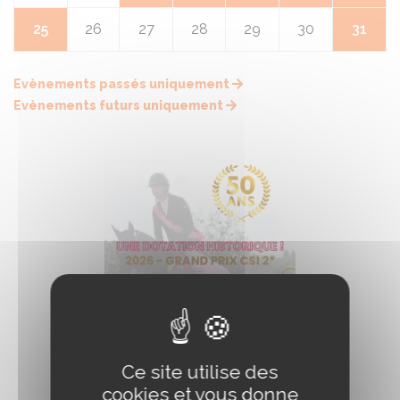
25
26
27
28
29
30
31
Evènements passés uniquement
Evènements futurs uniquement
Ce site utilise des
cookies et vous donne