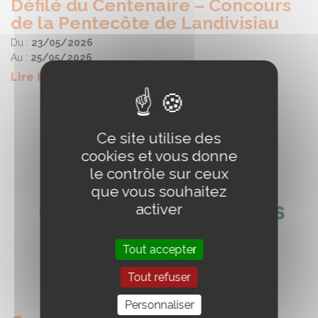
Défilé du Centenaire – Concours
de la Pentecôte de Landivisiau
Du :
23/05/2026
Au :
25/05/2026
Lire la suite
Ce site utilise des
cookies et vous donne
le contrôle sur ceux
que vous souhaitez
activer
Tout accepter
Tout refuser
Personnaliser