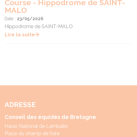
Course - Hippodrome de SAINT-
MALO
Date :
23/05/2026
Hippodrome de SAINT-MALO
Lire la suite
ADRESSE
Conseil des équidés de Bretagne
Haras National de Lamballe
Place du champ de foire