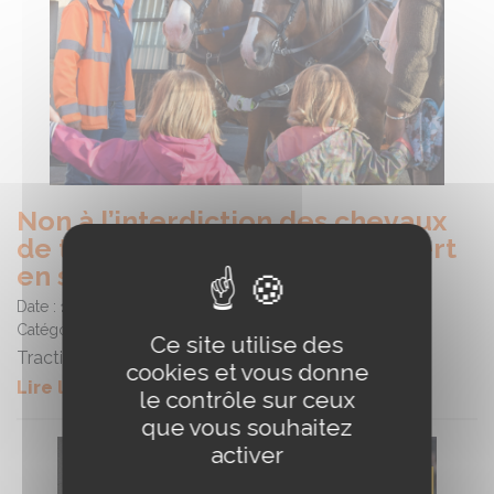
Non à l’interdiction des chevaux
de trait : défendez Questembert
en signant la pétition
Date :
13/05/2025
Catégorie :
Elevage travail
Ce site utilise des
Traction
cookies et vous donne
Lire la suite de l'article
le contrôle sur ceux
que vous souhaitez
activer