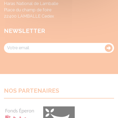
Haras National de Lamballe
Place du champ de foire
22400 LAMBALLE Cedex
NEWSLETTER
NOS PARTENAIRES