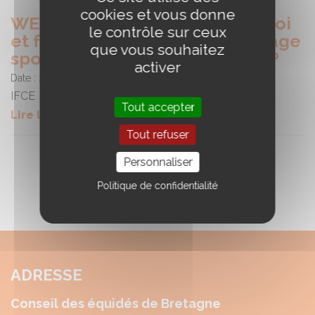
cookies et vous donne
WEBconférence : Métier, emploi
le contrôle sur ceux
et formation : Métiers en élevage
que vous souhaitez
sport : évolution horizon 2030 ?
activer
Date :
23/11/2023
IFCE
Tout accepter
Lire la suite
Tout refuser
Personnaliser
Politique de confidentialité
ADRESSE
Conseil des équidés de Bretagne