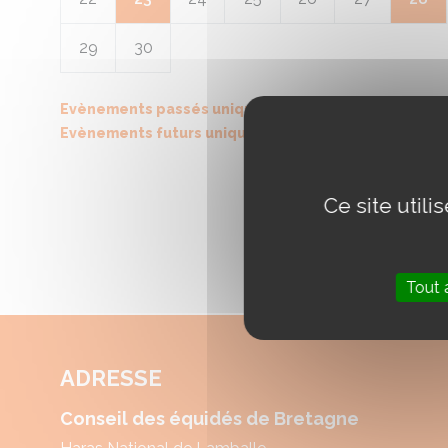
29
30
Evènements passés uniquement
Evènements futurs uniquement
Ce site util
Tout 
ADRESSE
Conseil des équidés de Bretagne