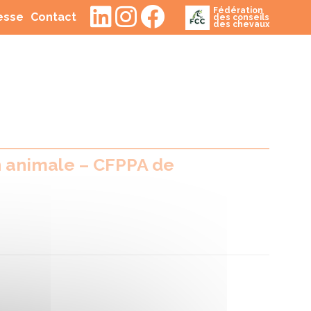
Fédération
(current)
(current)
resse
Contact
des conseils
des chevaux
n animale – CFPPA de