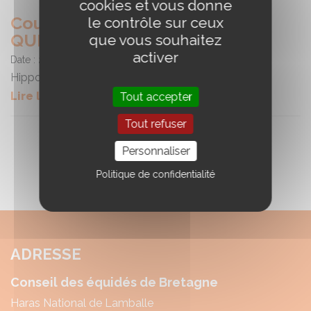
cookies et vous donne
Course - Hippodrome de
le contrôle sur ceux
QUESTEMBERT
que vous souhaitez
activer
Date :
21/06/2026
Hippodrome de QUESTEMBERT
Lire la suite
Tout accepter
Tout refuser
Personnaliser
Politique de confidentialité
ADRESSE
Conseil des équidés de Bretagne
Haras National de Lamballe