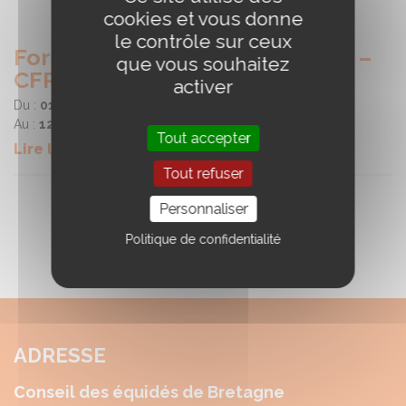
cookies et vous donne
le contrôle sur ceux
Formation en traction animale –
que vous souhaitez
CFPPA de Kernilien
activer
Du :
01/06/2026
Au :
12/06/2026
Tout accepter
Lire la suite
Tout refuser
Personnaliser
Politique de confidentialité
ADRESSE
Conseil des équidés de Bretagne