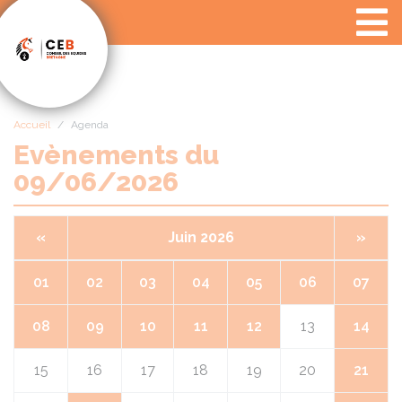
Panneau de gestion des cookies
Accueil
Agenda
Evènements du
09/06/2026
«
Juin 2026
»
01
02
03
04
05
06
07
08
09
10
11
12
13
14
15
16
17
18
19
20
21