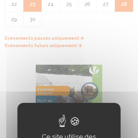
22
23
24
25
26
27
28
29
30
Evènements passés uniquement
Evènements futurs uniquement
Ce site utilise des