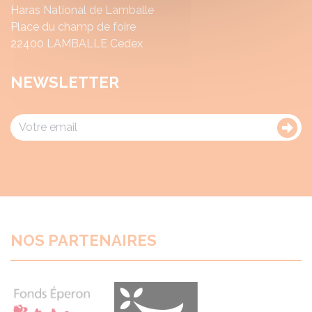
Haras National de Lamballe
Place du champ de foire
22400 LAMBALLE Cedex
NEWSLETTER
NOS PARTENAIRES