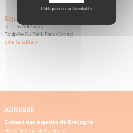
Politique de confidentialité
Equibreizh
Date :
01/06/2024
Equipôle Du Petit-Paris (Corlay)
Lire la suite
ADRESSE
Conseil des équidés de Bretagne
Haras National de Lamballe