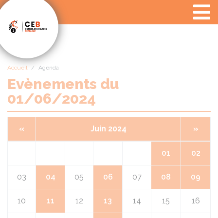
Panneau de gestion des cookies
Accueil
Agenda
Evènements du
01/06/2024
«
Juin 2024
»
01
02
03
04
05
06
07
08
09
10
11
12
13
14
15
16