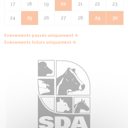
17
18
19
20
21
22
23
24
25
26
27
28
29
30
Evènements passés uniquement
Evènements futurs uniquement