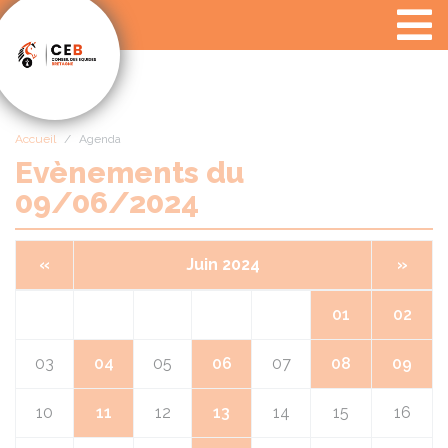
Panneau de gestion des cookies
Accueil
Agenda
Evènements du
09/06/2024
«
Juin 2024
»
01
02
03
04
05
06
07
08
09
10
11
12
13
14
15
16