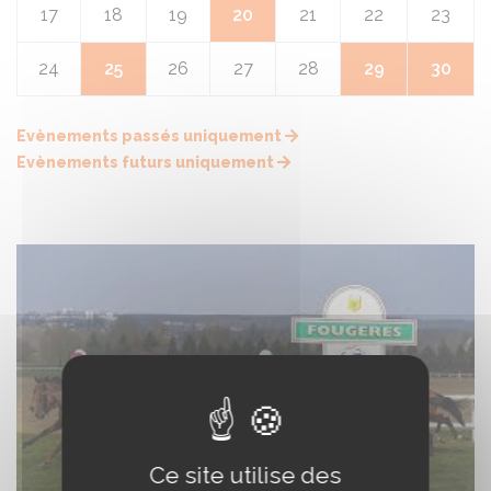
17
18
19
20
21
22
23
24
25
26
27
28
29
30
Evènements passés uniquement
Evènements futurs uniquement
Ce site utilise des