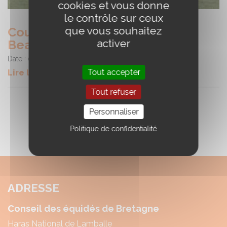
cookies et vous donne
le contrôle sur ceux
que vous souhaitez
Course - Hippodrome Joseph
activer
Beaumont
Date :
09/06/2024
Tout accepter
Lire la suite
Tout refuser
Personnaliser
Politique de confidentialité
ADRESSE
Conseil des équidés de Bretagne
Haras National de Lamballe