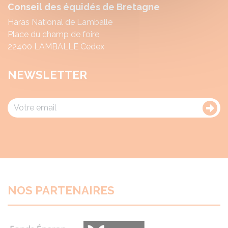
Conseil des équidés de Bretagne
Haras National de Lamballe
Place du champ de foire
22400 LAMBALLE Cedex
NEWSLETTER
NOS PARTENAIRES