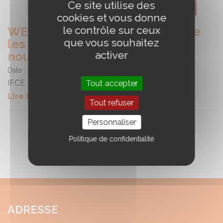
Ce site utilise des
cookies et vous donne
le contrôle sur ceux
WEBconférence : Qu’est-ce que
que vous souhaitez
les chevaux comprennent de
activer
nous ?
Date :
25/06/2024
IFCE
Tout accepter
Lire la suite
Tout refuser
Personnaliser
Politique de confidentialité
ADRESSE