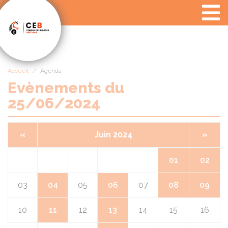
Panneau de gestion des cookies
Accueil
Agenda
Evènements du
25/06/2024
«
Juin 2024
»
01
02
03
04
05
06
07
08
09
10
11
12
13
14
15
16