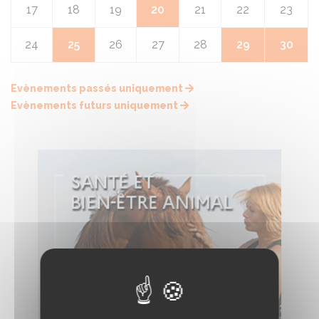
17
18
19
20
21
22
23
24
25
26
27
28
29
30
Evènements passés uniquement
Evènements futurs uniquement