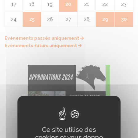
17
18
19
20
21
22
23
24
25
26
27
28
29
30
Evènements passés uniquement
Evènements futurs uniquement
Ce site utilise des
cookies et vous donne