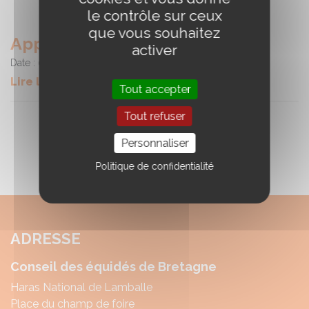
le contrôle sur ceux
que vous souhaitez
Approbation Chevaux Bretons
activer
Date :
08/06/2024
Lire la suite
Tout accepter
Tout refuser
Personnaliser
Politique de confidentialité
ADRESSE
Conseil des équidés de Bretagne
Haras National de Lamballe
Place du champ de foire