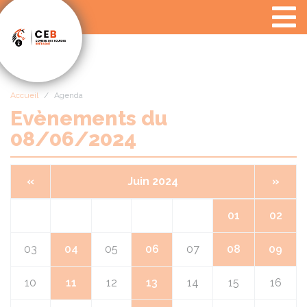
Panneau de gestion des cookies
Accueil
Agenda
Evènements du
08/06/2024
«
Juin 2024
»
01
02
03
04
05
06
07
08
09
10
11
12
13
14
15
16